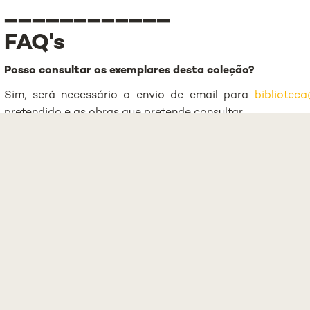
____________
FAQ's
Posso consultar os exemplares desta coleção?
Sim, será necessário o envio de email para
biblioteca
pretendido e as obras que pretende consultar.
Como requisitar materiais desta coleção?
Para solicitar a consulta dos documentos já disponív
catálogo da biblioteca selecionando a Biblioteca Pesso
pretende aceder. De seguida, deverá enviar email para 
pretendido e as obras que pretende consultar.
Há limite de requisição de exemplares?
Pode solicitar a consulta até 5 exemplares por requi
exemplares terá que se dirigir ao Balcão de Atendime
acesso e requisitar novos. A consulta de livro antigo está