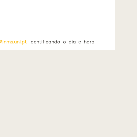
@nms.unl.pt
identificando o dia e hora
eis desta Coleção, deverá consultar o
al e obter a Cota dos documentos a que
a Biblioteca identificando o dia e hora
sição. Se necessitar consultar outros
nto, entregar os exemplares a que teve
 condicionada.