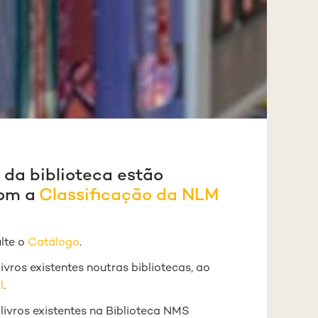
a da biblioteca estão
com a
Classificação da NLM
ulte o
Catálogo
.
livros existentes noutras bibliotecas, ao
l
.
 livros existentes na Biblioteca NMS