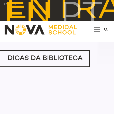
ENTR
EN
PT
IR PARA...
DICAS DA BIBLIOTECA