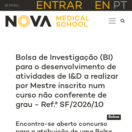
ENTRAR
EN
PT
IR PARA...
Bolsa de Investigação (BI)
para o desenvolvimento de
atividades de I&D a realizar
por Mestre inscrito num
curso não conferente de
grau - Ref.ª SF/2026/10
Bolsas
Encontra-se aberto concurso
para a atribuição de uma Bolsa