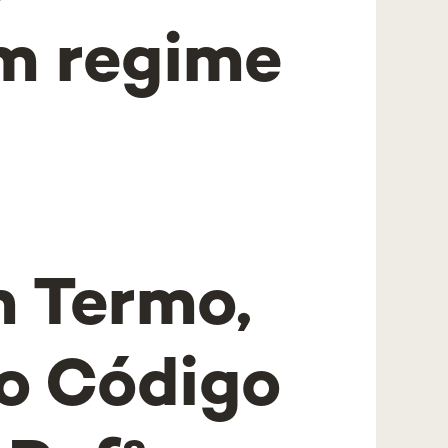
m regime
 Termo,
o Código