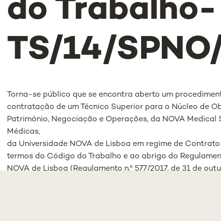
do Trabalho-
TS/14/SPNO
Torna-se público que se encontra aberto um procedimen
contratação de um Técnico Superior para o Núcleo de O
Património, Negociação e Operações, da NOVA Medical 
Médicas,
da Universidade NOVA de Lisboa em regime de Contrato 
termos do Código do Trabalho e ao abrigo do Regulamen
NOVA de Lisboa (Regulamento n.º 577/2017, de 31 de outu
2.ª Série, n.º 210, de 31 de outubro), adiante designado p
Referência:
TS/14/SPNO/2026