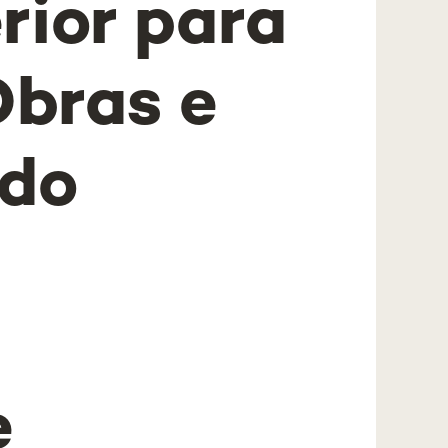
rior para
Obras e
do
e