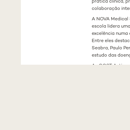
prática clínica,
colaboração inte
A NOVA Medical S
escola lidera um
excelência numa 
Entre eles desta
Seabra, Paulo Per
estudo das doenç
As COST Actions 
promovem o desen
plataformas para
investigadores. N
três consórcios p
internacional da