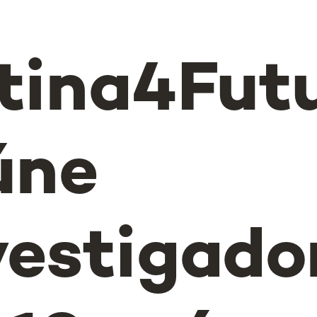
tina4Fut
úne
vestigado