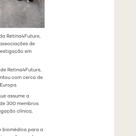
da Retina4Future,
 associações de
nvestigação em
de Retina4Future,
ontou com cerca de
 Europa.
que assume a
a de 300 membros
gação clínica,
o biomédica para a