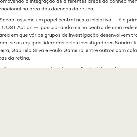
 promovendo a integração de diferentes áreas do conhecimen
rnacional na área das doenças da retina.
chool assume um papel central nesta iniciativa — é a prim
a COST Action —, posicionando-se no centro de uma rede 
área em que vários grupos de investigação desenvolvem tra
cam-se as equipas lideradas pelos investigadores Sandra Te
eira, Gabriela Silva e Paulo Gameiro, entre outros com col
as da retina.
são redes europeias de colaboração científica altamente 
volvimento de novas parcerias internacionais, funcionan
 a criação de consórcios de investigação e para a formaçã
o caso da Retina4Future, a participação na rede permitiu 
ara candidaturas a projetos europeus competitivos, reforça
 NOVA Medical School.