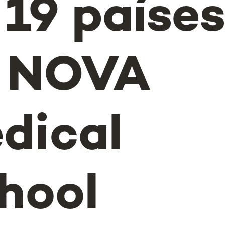
 19 paíse
 NOVA
dical
hool