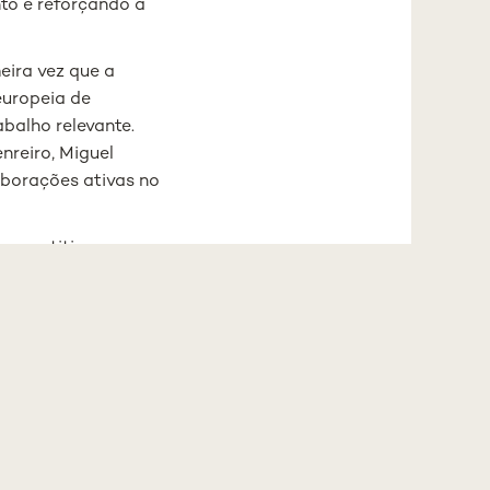
to e reforçando a
eira vez que a
europeia de
balho relevante.
nreiro, Miguel
aborações ativas no
competitivas que
do como
o de jovens
já a integração em
ndo a visibilidade