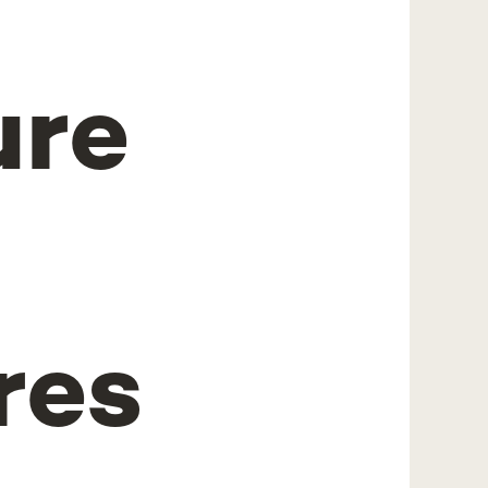
ure
res