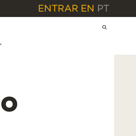
ENTRAR
EN
PT
so