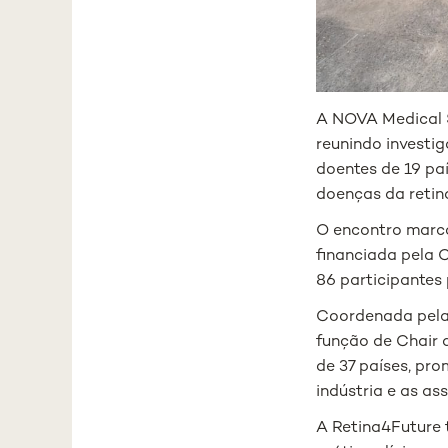
A NOVA Medical S
reunindo investi
doentes de
19 pa
doenças da retin
O encontro marco
financiada pela 
86 participantes 
Coordenada pela 
função de Chair 
de 37 países, pro
indústria e as as
A Retina4Future 