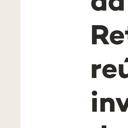
da
Re
re
in