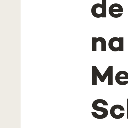
de
na
Me
Sc