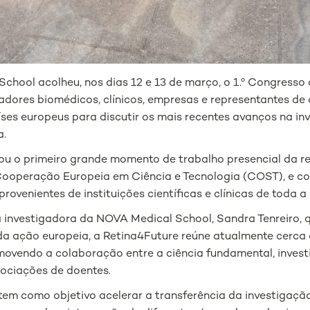
chool acolheu, nos dias 12 e 13 de março, o 1.º Congresso 
gadores biomédicos, clínicos, empresas e representantes de
íses europeus para discutir os mais recentes avanços na i
a.
u o primeiro grande momento de trabalho presencial da re
Cooperação Europeia em Ciência e Tecnologia (COST), e c
provenientes de instituições científicas e clínicas de toda a
investigadora da NOVA Medical School, Sandra Tenreiro, 
da ação europeia, a Retina4Future reúne atualmente cerc
movendo a colaboração entre a ciência fundamental, investi
sociações de doentes.
tem como objetivo acelerar a transferência da investigaçã