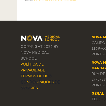
NOVA M
CAMPO 
COPYRIGHT 2026 BY
1169-0
NOVA MEDICAL
PORTU
SCHOOL
NOVA M
POLÍTICA DE
CARCA
PRIVACIDADE
RUA DE
TERMOS DE USO
2775-2
CONFIGURAÇÕES DE
PORTU
COOKIES
GERAL
TEL.: +