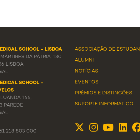
EDICAL SCHOOL - LISBOA
ASSOCIAÇÃO DE ESTUDA
MÁRTIRES DA PÁTRIA, 130
ALUMNI
56 LISBOA
NOTÍCIAS
GAL
EVENTOS
EDICAL SCHOOL -
VELOS
PRÉMIOS E DISTINÇÕES
 LUANDA 166,
SUPORTE INFORMÁTICO
33 PAREDE
GAL
351 218 803 000