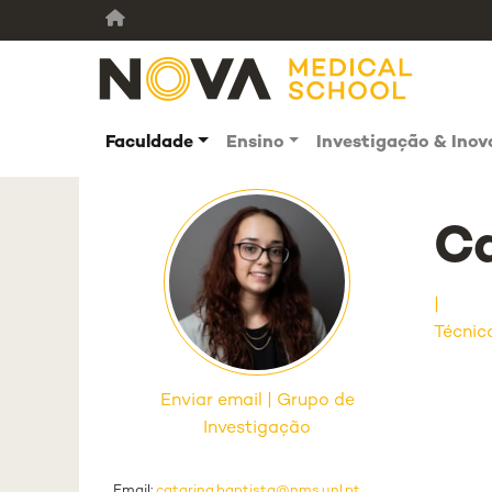
Faculdade
Ensino
Investigação & Ino
Ca
Técnic
Enviar email
Grupo de
Investigação
Email:
catarina.baptista@nms.unl.pt