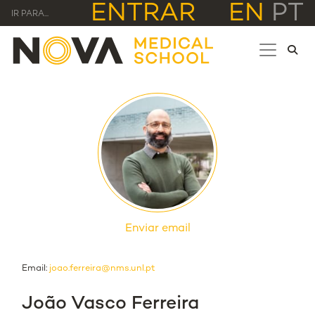
ENTRAR
EN
PT
IR PARA...
Enviar email
Email:
joao.ferreira@nms.unl.pt
João Vasco Ferreira