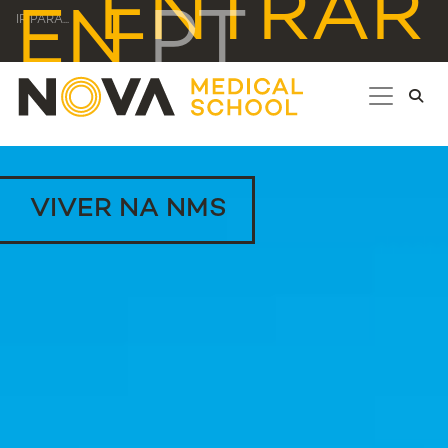
ENTRAR
EN
PT
IR PARA...
VIVER NA NMS