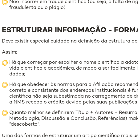
Não incorrer em fraude científica (ou seja, a falta de r
fraudulenta ou o plágio).
ESTRUTURAR INFORMAÇÃO - FORM
Deve existir especial cuidado na definição da estrutura de
Assim:
Há que começar por escolher o nome científico a adot
vida científica e académica, de modo a ser facilmente
dados;
Há que obedecer às normas para a Afiliação recomend
correta e consistente dos endereços institucionais é 
científica não seja subestimada no carregamento de 
a NMS receba o crédito devido pelas suas publicações 
Quanto melhor se definirem: Título + Autores + Resum
Metodologia, Discussão e Conclusão, Referências) maior
“descoberto”.
Uma das formas de estruturar um artigo científico mais 