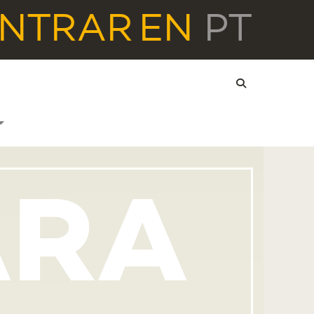
NTRAR
EN
PT
ARA