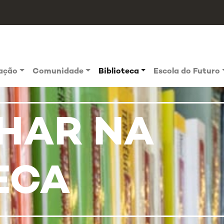
vação
Comunidade
Biblioteca
Escola do Futuro
HAR NA
ECA