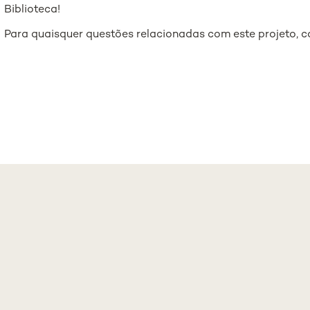
Biblioteca!
Para quaisquer questões relacionadas com este projeto, 
A MEDICAL
ASSOCIAÇÃO 
OOL - LISBOA
ESTUDANTES
PO MÁRTIRES