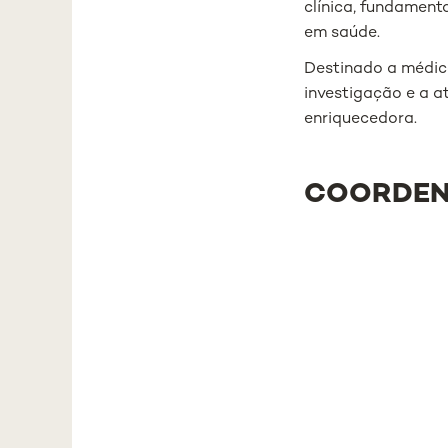
clínica, fundament
em saúde.
Destinado a médico
investigação e a a
enriquecedora.
COORDE