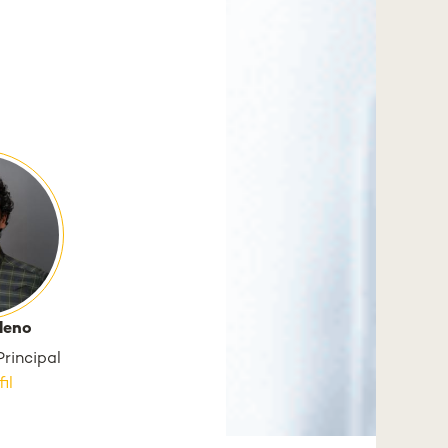
leno
Principal
il