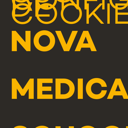
CONFI
DE
COOKI
NOVA
MEDICA