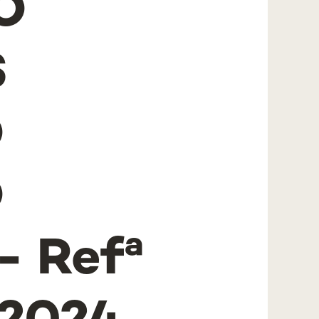
O
S
O
O
 Refª