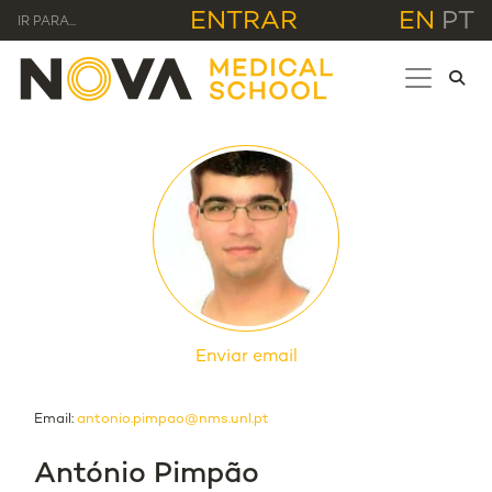
ENTRAR
EN
PT
IR PARA...
Enviar email
Email:
antonio.pimpao@nms.unl.pt
António Pimpão