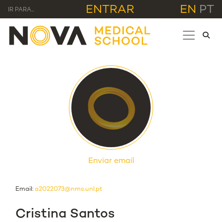
ENTRAR
EN
PT
IR PARA...
Enviar email
Email:
a2022073@nms.unl.pt
Cristina Santos