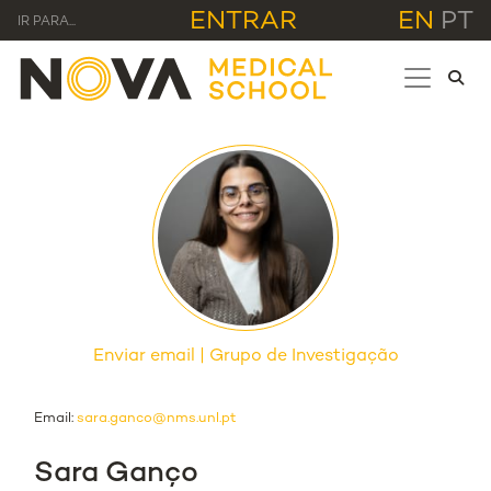
ENTRAR
EN
PT
IR PARA...
Enviar email
Grupo de Investigação
Email:
sara.ganco@nms.unl.pt
Sara Ganço