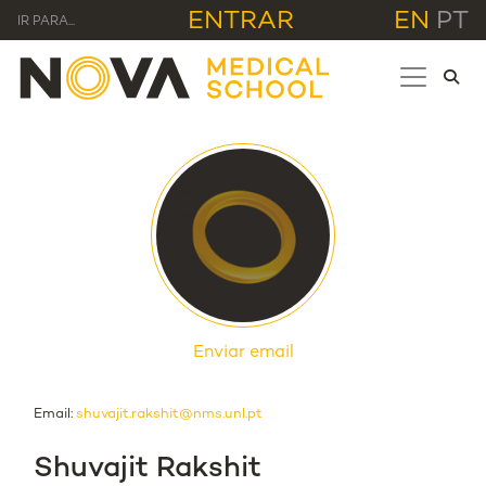
ENTRAR
EN
PT
IR PARA...
Enviar email
Email:
shuvajit.rakshit@nms.unl.pt
Shuvajit Rakshit