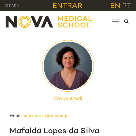
ENTRAR
EN
PT
IR PARA...
Enviar email
Email:
mafalda.silva@nms.unl.pt
Mafalda Lopes da Silva