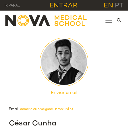
ENTRAR
EN
PT
IR PARA...
Enviar email
Email:
cesar.a.cunha@edu.nms.unl.pt
César Cunha