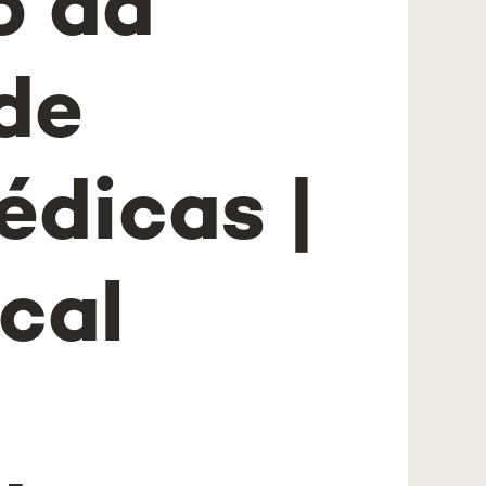
o da
de
édicas |
cal