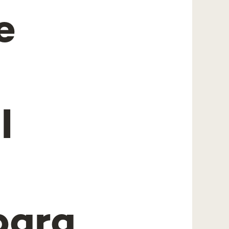
e
l
para