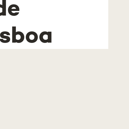
de
isboa
 de
línica