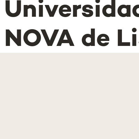
Universida
NOVA de L
na área
académica
Medicina C