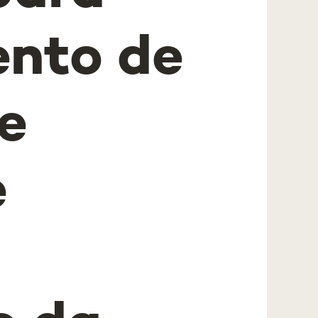
nto de
e
e