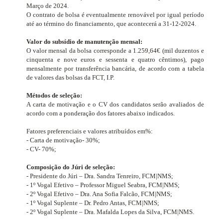
Março de 2024.
O contrato de bolsa é eventualmente renovável por igual período
até ao término do financiamento, que acontecerá a 31-12-2024.
Valor do subsídio de manutenção mensal:
O valor mensal da bolsa corresponde a 1.259,64€ (mil duzentos e
cinquenta e nove euros e sessenta e quatro cêntimos), pago
mensalmente por transferência bancária, de acordo com a tabela
de valores das bolsas da FCT, I.P.
Métodos de seleção:
A carta de motivação e o CV dos candidatos serão avaliados de
acordo com a ponderação dos fatores abaixo indicados.
Fatores preferenciais e valores atribuídos em%:
- Carta de motivação- 30%;
- CV- 70%;
Composição do Júri de seleção:
- Presidente do Júri – Dra. Sandra Tenreiro, FCM|NMS;
- 1º Vogal Efetivo – Professor Miguel Seabra, FCM|NMS;
- 2º Vogal Efetivo – Dra. Ana Sofia Falcão, FCM|NMS;
- 1º Vogal Suplente – Dr. Pedro Antas, FCM|NMS;
- 2º Vogal Suplente – Dra. Mafalda Lopes da Silva, FCM|NMS.