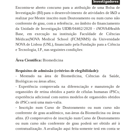
Investigadores
Encontra-se aberto concurso para a atribuição de uma Bolsa de
Investigação (BI) para o desenvolvimento de atividades de I&D a
realizar por Mestre inscrito num Doutoramento ou num curso não
conferente de grau, com a referência , no âmbito do financiamento
da Unidade de Investigação
UIDB/04462/2020 - iNOVA4Health
Base, em execução
na instituição Faculdade de Ciências
Médicas|NOVA Medical School (FCM|NMS) da Universidade
NOVA de Lisboa (UNL), financiado pela
Fundação para a Ciência
e Tecnologia, I.P.
, nas seguintes condições:
Área Científica:
Biomedicina
Requisitos de admissão (critérios de elegibilidade):
- Mestrado na área de Biomedicina, Ciências da Saúde,
Biológicas ou áreas afins;
- Experiência comprovada na diferenciação e manutenção de
organoides de retina obtidos a partir de células humanas iPSCs;
experiência adicional com outros modelos de organoides obtidos
de iPSCs será uma mais-valia.
- Inscrição num Curso de Doutoramento ou num curso não
conferente de grau académico, nas áreas da
Biomedicina
ou áreas
afins. (O comprovativo de inscrição num Curso de Doutoramento
ou num curso não conferente de grau poderá ser obtido até à
contratualização. A avaliação aqui feita somente terá em conta se