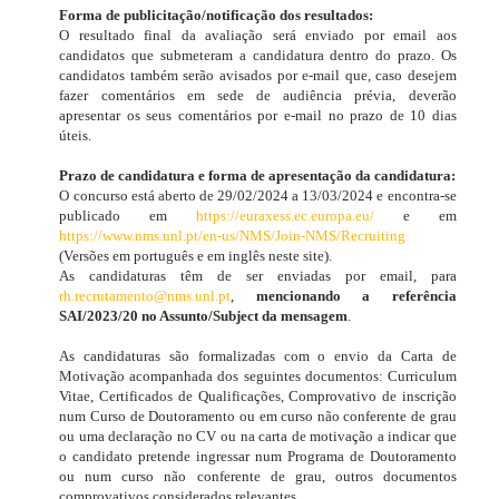
Forma de publicitação/notificação dos resultados:
O resultado final da avaliação será enviado por email aos
candidatos que submeteram a candidatura dentro do prazo. Os
candidatos também serão avisados por e-mail que, caso desejem
fazer comentários em sede de audiência prévia, deverão
apresentar os seus comentários por e-mail no prazo de 10 dias
úteis.
Prazo de candidatura e forma de apresentação da candidatura:
O concurso está aberto de 29/02/2024 a 13/03/2024 e encontra-se
publicado em
https://euraxess.ec.europa.eu/
e em
https://www.nms.unl.pt/en-us/NMS/Join-NMS/Recruiting
(Versões em português e em inglês neste site).
As candidaturas têm de ser enviadas por email, para
rh.recrutamento@nms.unl.pt
,
mencionando a referência
SAI/2023/20 no Assunto/Subject da mensagem
.
As candidaturas são formalizadas com o envio da Carta de
Motivação acompanhada dos seguintes documentos:
Curriculum
Vitae
, Certificados de Qualificações, Comprovativo de inscrição
num Curso de Doutoramento ou em curso não conferente de grau
ou uma declaração no CV ou na carta de motivação a indicar que
o candidato pretende ingressar num Programa de Doutoramento
ou num curso não conferente de grau, outros documentos
comprovativos considerados relevantes.