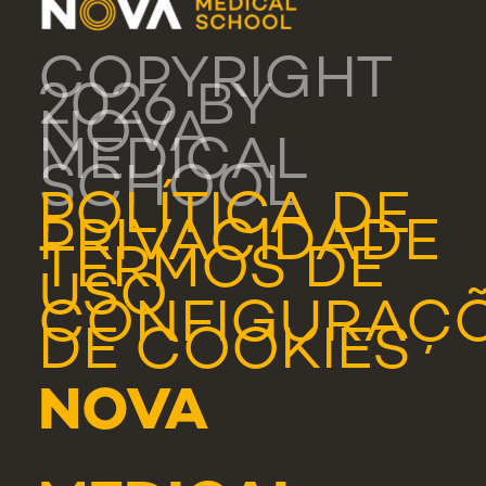
COPYRIGHT
2026 BY
NOVA
MEDICAL
SCHOOL
POLÍTICA DE
PRIVACIDADE
TERMOS DE
USO
CONFIGURAÇ
DE COOKIES
NOVA