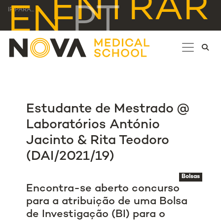
ENTRAR
EN
PT
IR PARA...
Estudante de Mestrado @
Laboratórios António
Jacinto & Rita Teodoro
(DAI/2021/19)
Bolsas
Encontra-se aberto concurso
para a atribuição de uma Bolsa
de Investigação (BI) para o