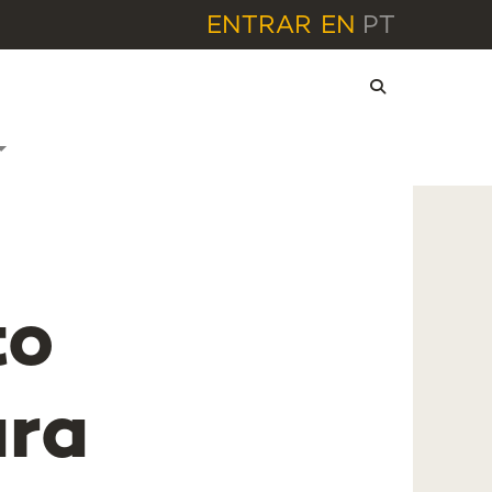
ENTRAR
EN
PT
to
ara