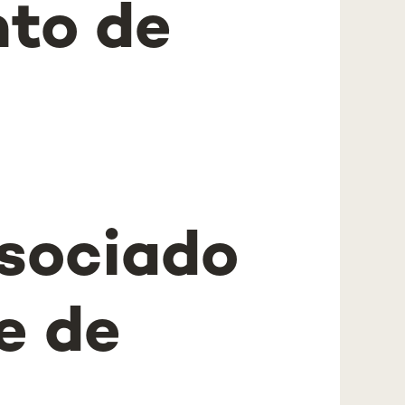
to de
ssociado
e de