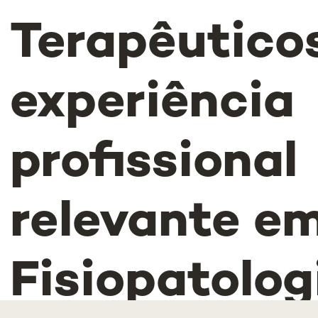
Terapêutico
experiência
profissional
relevante e
Fisiopatolog