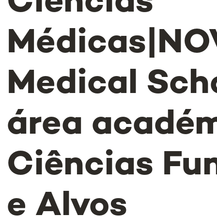
Ciências
Médicas|NO
Medical Sch
área académ
Ciências Fu
e Alvos