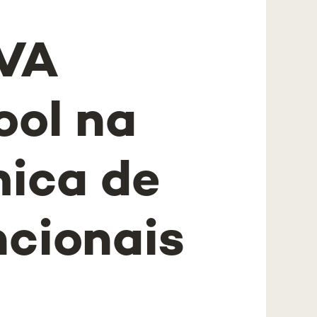
VA
ool na
ica de
ncionais