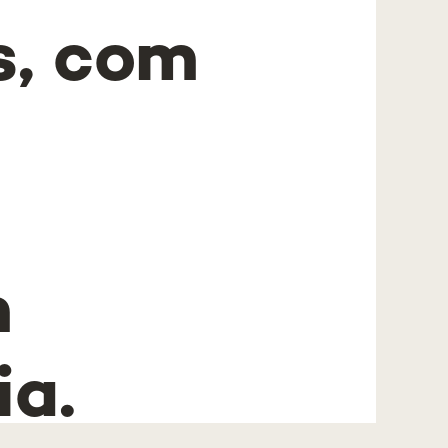
s, com
m
ia.