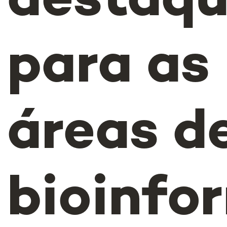
destaq
para as
áreas de
bioinfo