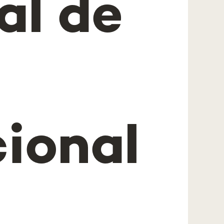
al de
cional