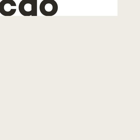
ação
os à