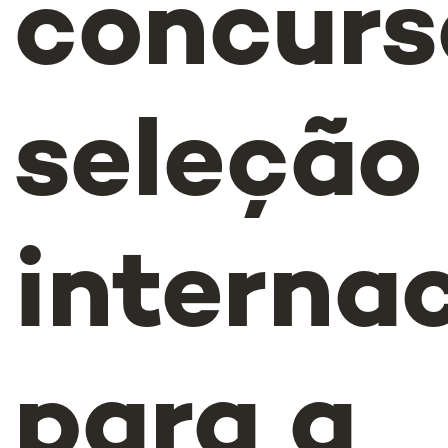
concurs
seleção
interna
para a