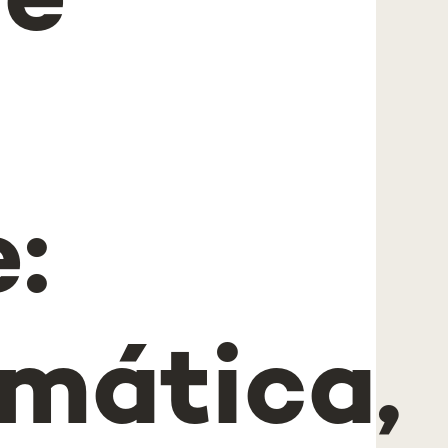
ue
:
rmática,