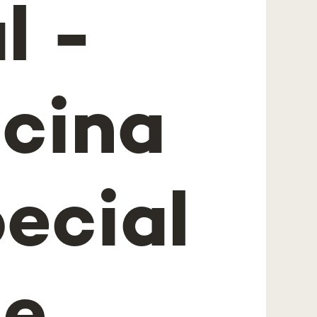
l -
cina
ecial