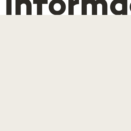
inform
aplicad
saúde e
biologia