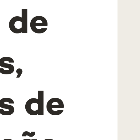
 de
s,
s de