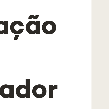
ação
gador