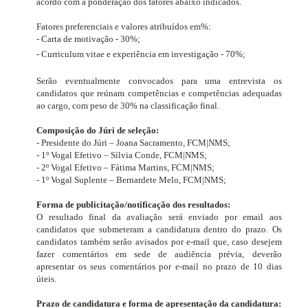
acordo com a ponderação dos fatores abaixo indicados.
Fatores preferenciais e valores atribuídos em%:
- Carta de motivação - 30%;
- Curriculum vitae e experiência em investigação - 70%;
Serão eventualmente convocados para uma entrevista os
candidatos que reúnam competências e competências adequadas
ao cargo, com peso de 30% na classificação final.
Composição do Júri de seleção:
- Presidente do Júri – Joana Sacramento, FCM|NMS;
- 1º Vogal Efetivo – Sílvia Conde, FCM|NMS;
- 2º Vogal Efetivo – Fátima Martins, FCM|NMS;
- 1º Vogal Suplente – Bernardete Melo, FCM|NMS;
Forma de publicitação/notificação dos resultados:
O resultado final da avaliação será enviado por email aos
candidatos que submeteram a candidatura dentro do prazo. Os
candidatos também serão avisados ​​por e-mail que, caso desejem
fazer comentários em sede de audiência prévia, deverão
apresentar os seus comentários por e-mail no prazo de 10 dias
úteis.
Prazo de candidatura e forma de apresentação da candidatura: