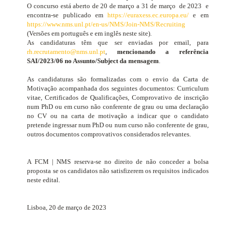
O concurso está aberto de 20 de março a 31 de março
de 2023
e
encontra-se publicado em
https://euraxess.ec.europa.eu/
e em
https://www.nms.unl.pt/en-us/NMS/Join-NMS/Recruiting
(Versões em português e em inglês neste site).
As candidaturas têm que ser enviadas por email, para
rh.recrutamento@nms.unl.pt
,
mencionando a referência
SAI/2023/06 no Assunto/Subject da mensagem
.
As candidaturas são formalizadas com o envio da Carta de
Motivação acompanhada dos seguintes documentos:
Curriculum
vitae
, Certificados de Qualificações, Comprovativo de inscrição
num PhD ou em curso não conferente de grau ou uma declaração
no CV ou na carta de motivação a indicar que o candidato
pretende ingressar num PhD ou num curso não conferente de grau,
outros documentos comprovativos considerados relevantes.
A FCM | NMS reserva-se no direito de não conceder a bolsa
proposta se os candidatos não satisfizerem os requisitos indicados
neste edital.
Lisboa, 20 de março de 2023