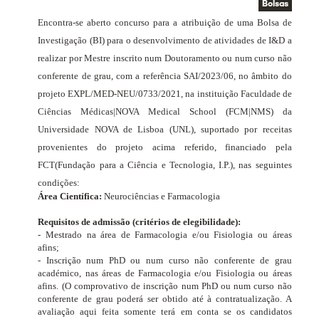
Bolsas
Encontra-se aberto concurso para a atribuição de uma Bolsa de
Investigação (BI) para o desenvolvimento de atividades de I&D a
realizar por Mestre inscrito num Doutoramento ou num curso não
conferente de grau, com a referência SAI/2023/06, no âmbito do
projeto
EXPL/MED-NEU/0733/2021
, na instituição Faculdade de
Ciências Médicas|NOVA Medical School (FCM|NMS) da
Universidade NOVA de Lisboa (UNL), suportado por receitas
provenientes do projeto acima referido, financiado pela
FCT
(Fundação para a Ciência e Tecnologia, I.P.)
, nas seguintes
condições:
Área Científica:
Neurociências e Farmacologia
Requisitos de admissão (critérios de elegibilidade):
- Mestrado na área de Farmacologia e/ou Fisiologia ou áreas
afins;
- Inscrição num PhD ou num curso não conferente de grau
académico, nas áreas de Farmacologia e/ou Fisiologia ou áreas
afins. (O comprovativo de inscrição num PhD ou num curso não
conferente de grau poderá ser obtido até à contratualização. A
avaliação aqui feita somente terá em conta se os candidatos