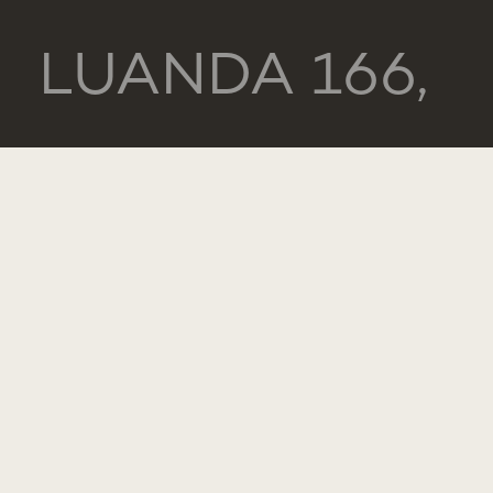
LUANDA 166,
2775-233
PAREDE
PORTUGAL
GERAL