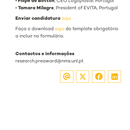
•
Filipe de Botton
, CEO Logoplaste, Portugal
•
Tamara Milagre
, President of EVITA, Portugal
Enviar candidatura
aqui
Faça o download
aqui
do template obrigatório
a incluir no formulário.
Contactos e informações
research.preaward@nms.unl.pt