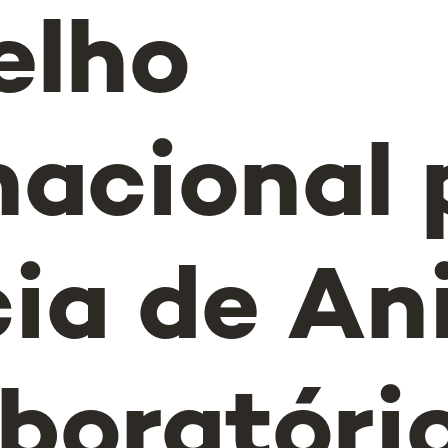
elho
nacional 
ia de An
boratóri