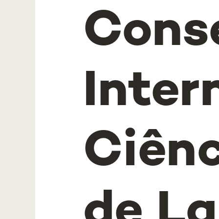
Cons
Inter
Ciênc
de La