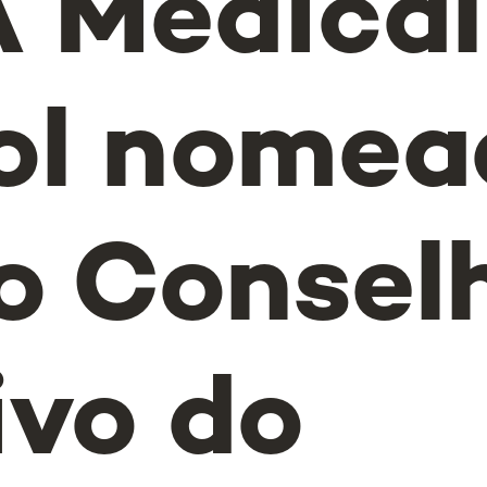
 Medical
ol nomea
o Consel
ivo do