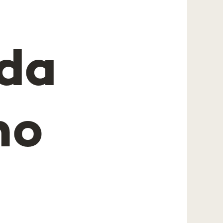
da
ho