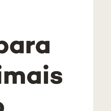
para
imais
o