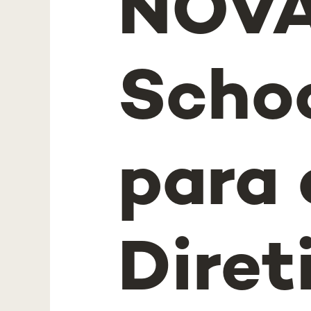
NOVA
Scho
para 
Diret