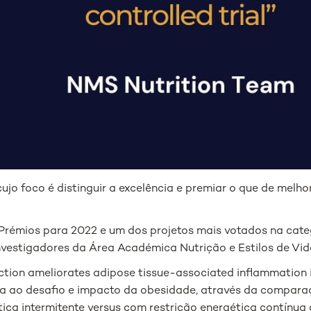
cujo foco é distinguir a excelência e premiar o que de melh
s Prémios para 2022 e um dos projetos mais votados na cate
investigadores da Área Académica Nutrição e Estilos de Vi
riction ameliorates adipose tissue-associated inflammation 
osta ao desafio e impacto da obesidade, através da compar
ica intermitente versus com restrição energética contínu