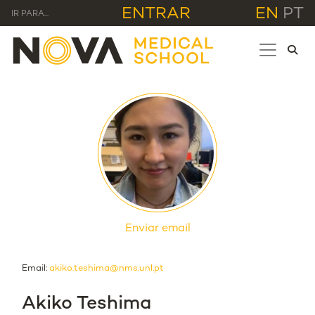
ENTRAR
EN
PT
IR PARA...
Enviar email
Email:
akiko.teshima@nms.unl.pt
Akiko Teshima