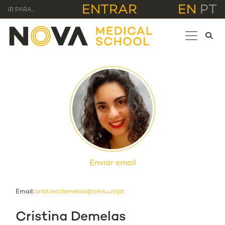
ENTRAR
EN
PT
IR PARA...
Enviar email
Email:
cristina.demelas@nms.unl.pt
Cristina Demelas