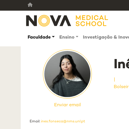
Faculdade
Ensino
Investigação & Ino
In
Bolsei
Enviar email
Email:
ines.fonseca@nms.unl.pt