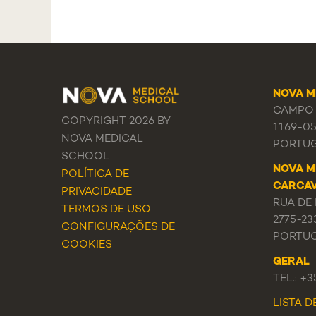
NOVA M
CAMPO 
COPYRIGHT 2026 BY
1169-0
NOVA MEDICAL
PORTU
SCHOOL
NOVA M
POLÍTICA DE
CARCA
PRIVACIDADE
RUA DE 
TERMOS DE USO
2775-23
CONFIGURAÇÕES DE
PORTU
COOKIES
GERAL
TEL.: +
LISTA 