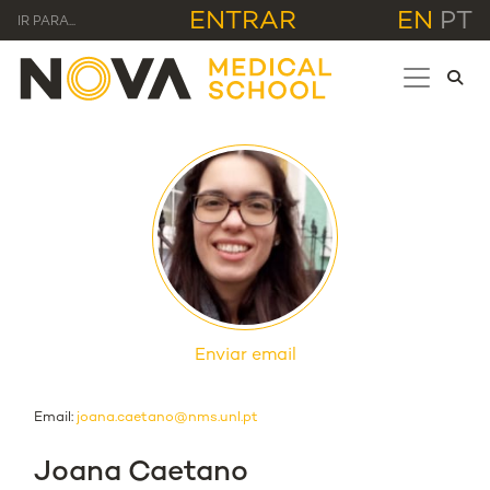
ENTRAR
EN
PT
IR PARA...
Enviar email
Email:
joana.caetano@nms.unl.pt
Joana Caetano