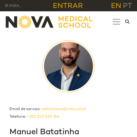
ENTRAR
EN
PT
IR PARA...
Email de serviço:
admissions@nms.unl.pt
Telefone:
+351 210 529 766
Manuel Batatinha