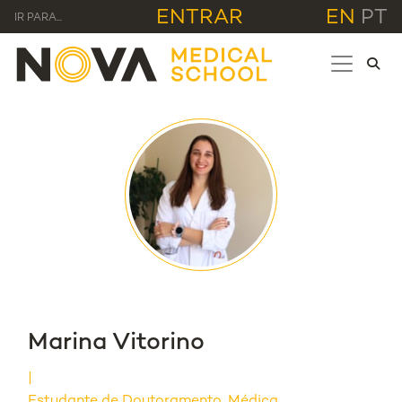
ENTRAR
EN
PT
IR PARA...
Marina Vitorino
Estudante de Doutoramento, Médica