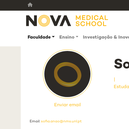
Faculdade
Ensino
Investigação & Ino
So
Estuda
Enviar email
Email:
sofia.anao@nms.unl.pt