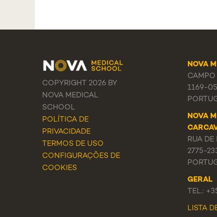
NOVA M
CAMPO 
COPYRIGHT 2026 BY
1169-0
NOVA MEDICAL
PORTU
SCHOOL
NOVA M
POLÍTICA DE
CARCA
PRIVACIDADE
RUA DE 
TERMOS DE USO
2775-23
CONFIGURAÇÕES DE
PORTU
COOKIES
GERAL
TEL.: +
LISTA 