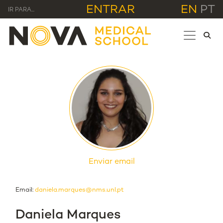
ENTRAR
EN
PT
IR PARA...
Enviar email
Email:
daniela.marques@nms.unl.pt
Daniela Marques