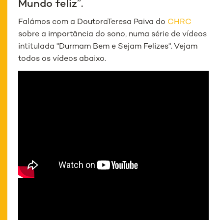
Mundo feliz”.
Falámos com a DoutoraTeresa Paiva do
CHRC
sobre a importância do sono, numa série de vídeos
intitulada "Durmam Bem e Sejam Felizes". Vejam
todos os vídeos abaixo.