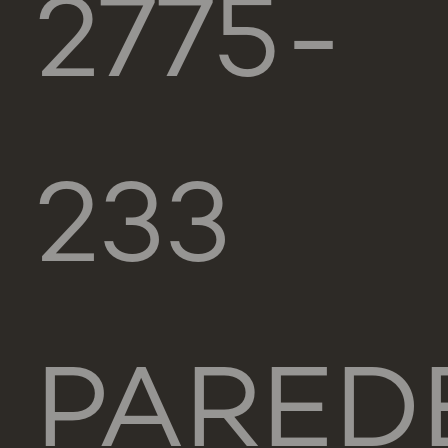
2775-
233
PARED