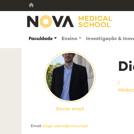
Faculdade
Ensino
Investigação & Ino
Di
Médico
Enviar email
Email:
diogo.cabral@nms.unl.pt