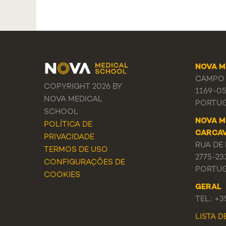
NOVA M
CAMPO 
COPYRIGHT 2026 BY
1169-0
NOVA MEDICAL
PORTU
SCHOOL
NOVA M
POLÍTICA DE
CARCA
PRIVACIDADE
RUA DE 
TERMOS DE USO
2775-23
CONFIGURAÇÕES DE
PORTU
COOKIES
GERAL
TEL.: +
LISTA 