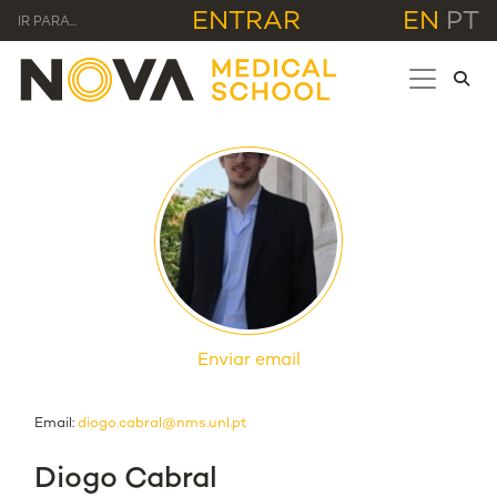
ENTRAR
EN
PT
IR PARA...
Enviar email
Email:
diogo.cabral@nms.unl.pt
Diogo Cabral