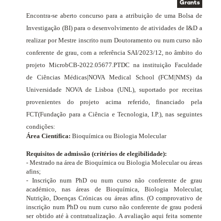
Grants
Encontra-se aberto concurso para a atribuição de uma Bolsa de
Investigação (BI) para o desenvolvimento de atividades de I&D a
realizar por Mestre inscrito num Doutoramento ou num curso não
conferente de grau, com a referência SAI/2023/12, no âmbito do
projeto
MicrobCB-2022.05677.PTDC
na instituição Faculdade
de Ciências Médicas|NOVA Medical School (FCM|NMS) da
Universidade NOVA de Lisboa (UNL), suportado por receitas
provenientes do projeto acima referido, financiado pela
FCT
(Fundação para a Ciência e Tecnologia, I.P.)
, nas seguintes
condições:
Área Científica:
Bioquímica ou Biologia Molecular
Requisitos de admissão (critérios de elegibilidade):
- Mestrado na área de Bioquímica ou Biologia Molecular ou áreas
afins;
- Inscrição num PhD ou num curso não conferente de grau
académico, nas áreas de Bioquímica, Biologia Molecular,
Nutrição, Doenças Crónicas ou áreas afins. (O comprovativo de
inscrição num PhD ou num curso não conferente de grau poderá
ser obtido até à contratualização. A avaliação aqui feita somente