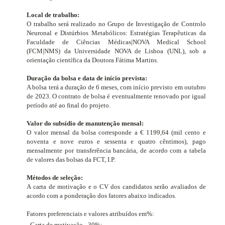
Local de trabalho:
O trabalho será realizado no Grupo de Investigação de Controlo
Neuronal e Distúrbios Metabólicos: Estratégias Terapêuticas
da
Faculdade de Ciências Médicas|NOVA Medical School
(FCM|NMS) da Universidade NOVA de Lisboa (UNL), sob a
orientação científica da Doutora Fátima Martins.
Duração da bolsa e data de início prevista:
A bolsa terá a duração de 6 meses, com início previsto em outubro
de 2023. O contrato de bolsa é eventualmente renovado por igual
período até ao final do projeto.
Valor do subsídio de manutenção mensal:
O valor mensal da bolsa corresponde a € 1199,64 (mil cento e
noventa e nove euros e sessenta e quatro cêntimos), pago
mensalmente por transferência bancária, de acordo com a tabela
de valores das bolsas da FCT, I.P.
Métodos de seleção:
A carta de motivação e o CV dos candidatos serão avaliados de
acordo com a ponderação dos fatores abaixo indicados.
Fatores preferenciais e valores atribuídos em%:
- Carta de motivação - 30%;