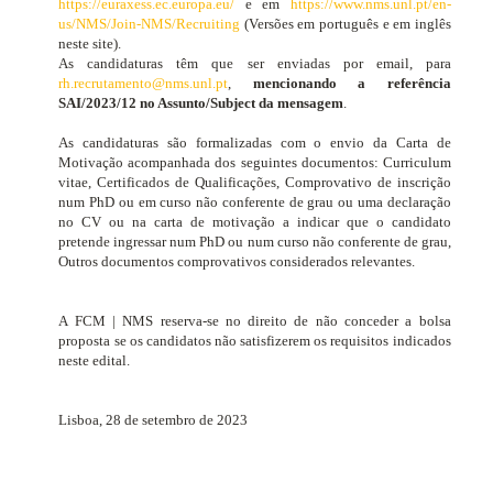
https://euraxess.ec.europa.eu/
e em
https://www.nms.unl.pt/en-
us/NMS/Join-NMS/Recruiting
(Versões em português e em inglês
neste site).
As candidaturas têm que ser enviadas por email, para
rh.recrutamento@nms.unl.pt
,
mencionando a referência
SAI/2023/12 no Assunto/Subject da mensagem
.
As candidaturas são formalizadas com o envio da Carta de
Motivação acompanhada dos seguintes documentos:
Curriculum
vitae
, Certificados de Qualificações, Comprovativo de inscrição
num PhD ou em curso não conferente de grau ou uma declaração
no CV ou na carta de motivação a indicar que o candidato
pretende ingressar num PhD ou num curso não conferente de grau,
Outros documentos comprovativos considerados relevantes.
A FCM | NMS reserva-se no direito de não conceder a bolsa
proposta se os candidatos não satisfizerem os requisitos indicados
neste edital.
Lisboa, 28 de setembro de 2023