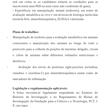
terá em conta se os candidatos reúnem as condições para se
inscreverem num PhD ou num curso não conferente de grau);
- Experiência em manipulação animal (rodeores), em testes de
avaliação metabólica
in vivo
e em técnicas de biologia molecular
(western blot, imunohistoquímica, ELISA) é valorizada.
Plano de trabalhos:
-
Manipulação de roedores para a avaliação metabólica em animais
conscientes e manutenção dos animais ao longo de todo o
protocolo para a colheita de porções de intestino delgado, cécum
e cólon de animais sobre diferentes estímulos nutricionais e
dietéticos.
-
Avaliação dos níveis de proteínas tight-junction (ocludina,
claudina e zonulina-1) por imunohistoquímica assim como de
marcadores de inflamação
Legislação e regulamentação aplicáveis:
A bolsa encontra-se legalmente enquadrada no Estatuto do
Bolseiro de Investigação e no Regulamento de Bolsas de
Investigação da Fundação para a Ciência e a Tecnologia, FCT, I.
P., em vigor.