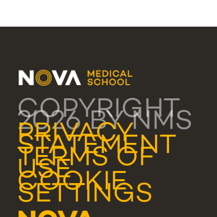
COPYRIGHT
2026 BY NMS
PRIVACY
STATEMENT
TERMS OF
USE
COOKIE
SETTINGS