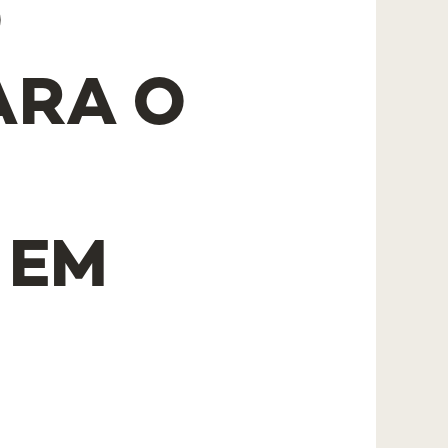
O
ARA O
 EM