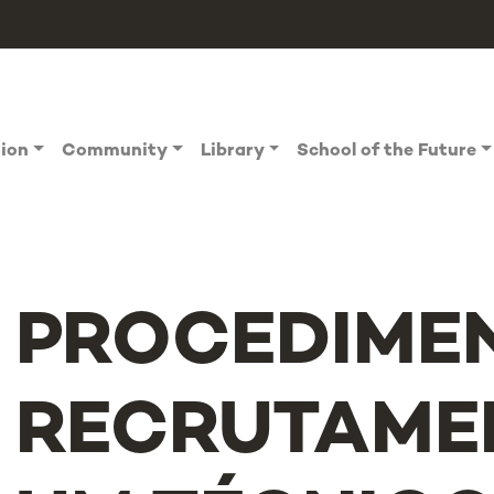
tion
Community
Library
School of the Future
PROCEDIME
RECRUTAME