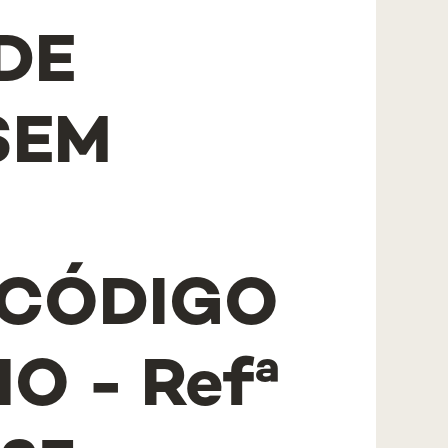
DE
SEM
 CÓDIGO
O - Refª