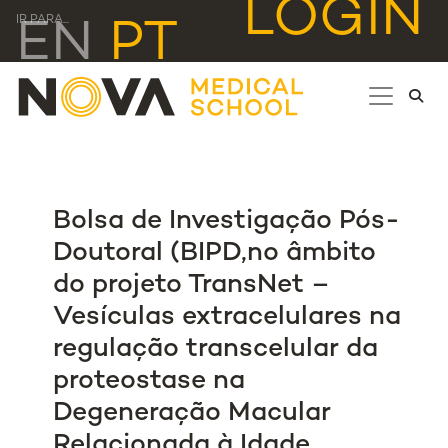
LOGIN
IR PARA...
EN
PT
Bolsa de Investigação Pós-
Doutoral (BIPD,no âmbito
do projeto TransNet –
Vesículas extracelulares na
regulação transcelular da
proteostase na
Degeneração Macular
Relacionada à Idade,