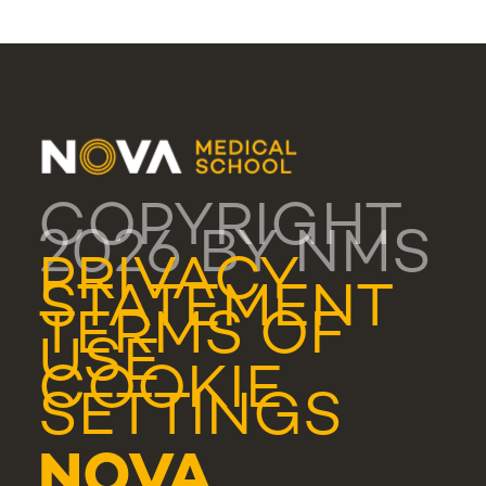
COPYRIGHT
2026 BY NMS
PRIVACY
STATEMENT
TERMS OF
USE
COOKIE
SETTINGS
NOVA