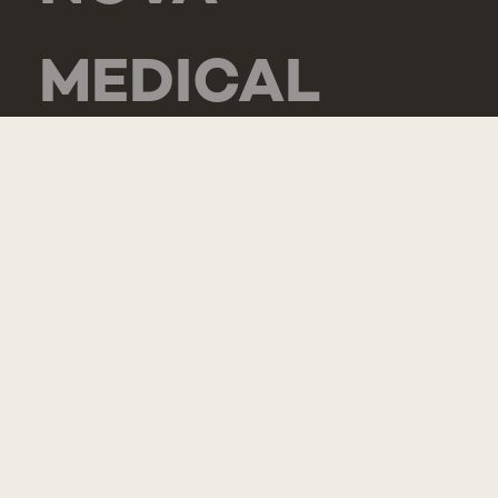
MEDICAL
SCHOOL -
CARCAVELOS
RUA DE
LUANDA 166,