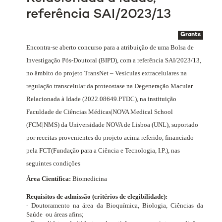
referência SAI/2023/13
Grants
Encontra-se aberto concurso para a atribuição de uma Bolsa de
Investigação Pós-Doutoral (BIPD), com a referência SAI/2023/13,
no âmbito do projeto
TransNet – Vesículas extracelulares na
regulação transcelular da proteostase na Degeneração Macular
Relacionada à Idade (2022.08649.PTDC)
, na instituição
Faculdade de Ciências Médicas|NOVA Medical School
(FCM|NMS) da Universidade NOVA de Lisboa (UNL), suportado
por receitas provenientes do projeto acima referido, financiado
pela FCT
(Fundação para a Ciência e Tecnologia, I.P.)
, nas
seguintes condições
Área Científica:
Biomedicina
Requisitos de admissão (critérios de elegibilidade):
- Doutoramento na área da Bioquímica, Biologia, Ciências da
Saúde
ou áreas afins;