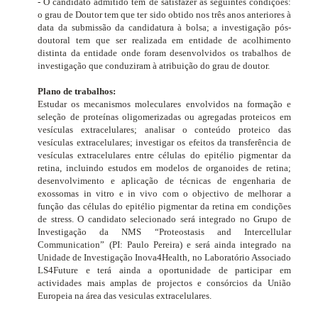
- O candidato admitido tem de satisfazer as seguintes condições:
o grau de Doutor tem que ter sido obtido nos três anos anteriores à
data da submissão da candidatura à bolsa; a investigação pós-
doutoral tem que ser realizada em entidade de acolhimento
distinta da entidade onde foram desenvolvidos os trabalhos de
investigação que conduziram à atribuição do grau de doutor.
Plano de trabalhos:
Estudar os mecanismos moleculares envolvidos na formação e
seleção de proteínas oligomerizadas ou agregadas proteicos em
vesículas extracelulares; analisar o conteúdo proteico das
vesículas extracelulares; investigar os efeitos da transferência de
vesículas extracelulares entre células do epitélio pigmentar da
retina, incluindo estudos em modelos de organoides de retina;
desenvolvimento e aplicação de técnicas de engenharia de
exossomas
in vitro e in vivo
com o objectivo de melhorar a
função das células do epitélio pigmentar da retina em condições
de stress. O candidato selecionado será integrado no Grupo de
Investigação da NMS “Proteostasis and Intercellular
Communication” (PI: Paulo Pereira) e será ainda integrado na
Unidade de Investigação Inova4Health, no Laboratório Associado
LS4Future e terá ainda a oportunidade de participar em
actividades mais amplas de projectos e consórcios da União
Europeia na área das vesiculas extracelulares.