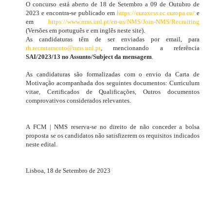
O concurso está aberto de 18 de Setembro a 09 de Outubro de
2023 e encontra-se publicado em
https://euraxess.ec.europa.eu/
e
em
https://www.nms.unl.pt/en-us/NMS/Join-NMS/Recruiting
(Versões em português e em inglês neste site).
As candidaturas têm de ser enviadas por email, para
rh.recrutamento@nms.unl.pt
, mencionando a referência
SAI/2023/13 no Assunto/Subject da mensagem
.
As candidaturas são formalizadas com o envio da Carta de
Motivação acompanhada dos seguintes documentos:
Curriculum
vitae
, Certificados de Qualificações, Outros documentos
comprovativos considerados relevantes.
A FCM | NMS reserva-se no direito de não conceder a bolsa
proposta se os candidatos não satisfizerem os requisitos indicados
neste edital.
Lisboa, 18 de Setembro de 2023