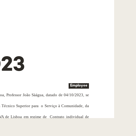
023
Employee
a, Professor João Sàágua, datado de 04/10/2023, se
m Técnico Superior para
o Serviço à Comunidade, da
OVA de Lisboa em regime de
Contrato individual de
egulamento dos dirigentes da Universidade NOVA de