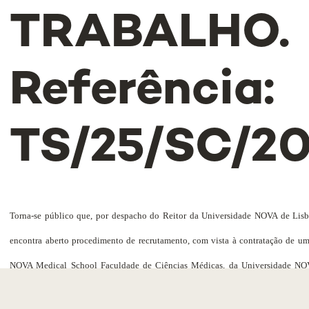
TRABALHO.
Referência:
TS/25/SC/2
Torna-se público que, por despacho do Reitor da Universidade NOVA de Lisbo
encontra aberto procedimento de recrutamento, com vista à contratação de u
NOVA Medical School Faculdade de Ciências Médicas, da Universidade N
Trabalho
a Termo Certo nos termos do Código do Trabalho e ao abrigo do R