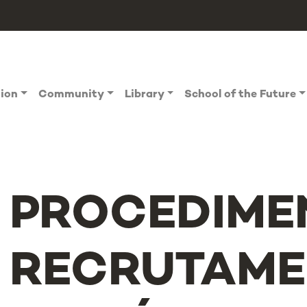
tion
Community
Library
School of the Future
PROCEDIME
RECRUTAME