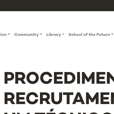
tion
Community
Library
School of the Future
PROCEDIME
RECRUTAME