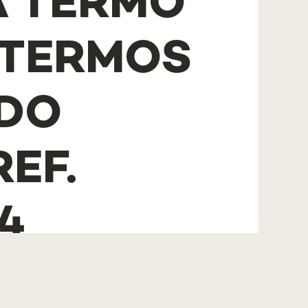
A TERMO
 TERMOS
 DO
EF.
24
a, Professor João Sàágua, datado de 07/12/2023, se
de um
Técnico Superior para o Serviço de Impacto e
ol Faculdade de Ciências Médicas, da Universidade