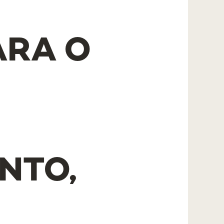
O
ARA O
NTO,