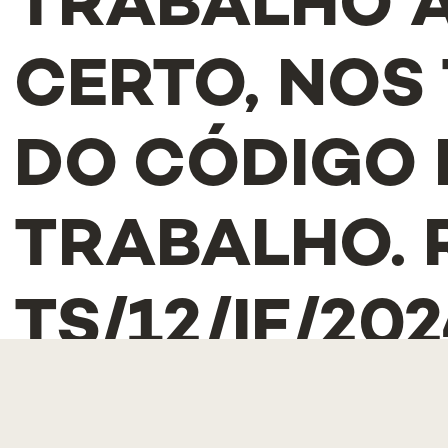
TRABALHO 
CERTO, NOS
DO CÓDIGO
TRABALHO. R
TS/12/IF/20
Torna-se público que, por despacho do Reitor da Universidade NOVA de Lisbo
encontra aberto procedimento de recrutamento, com vista à contratação 
Financiamento, núcleo de inovação e criação de valor
, da NOVA Medical Scho