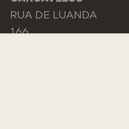
RUA DE LUANDA
166,
2775-233 PAREDE
PORTUGAL
GENERAL
TEL.: +351 218 803
000