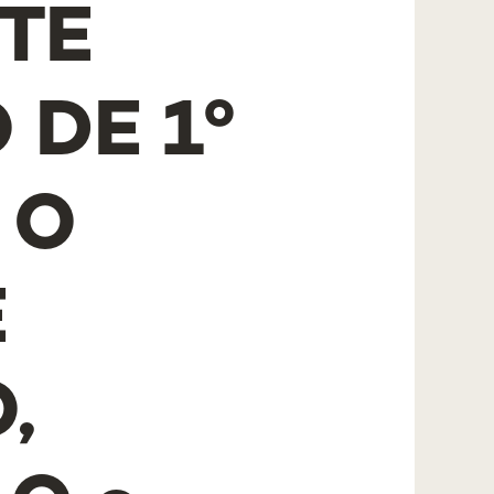
TE
 DE 1º
 O
E
,