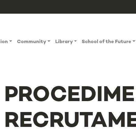
tion
Community
Library
School of the Future
PROCEDIME
RECRUTAME