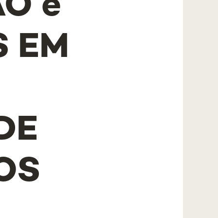
O e
 EM
DE
OS