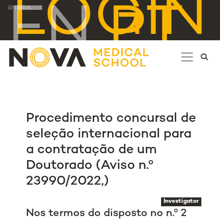
LOGIN
EN
PT
IR PARA...
Procedimento concursal de
seleção internacional para
a contratação de um
Doutorado (Aviso n.º
23990/2022,)
Investigator
Nos termos do disposto no n.º 2