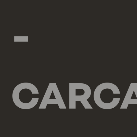
-
CARC